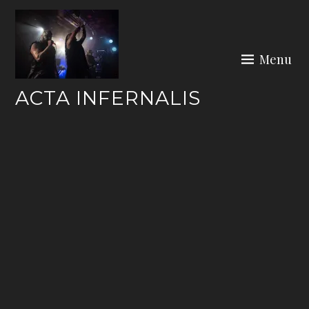
Skip
to
content
Menu
ACTA INFERNALIS