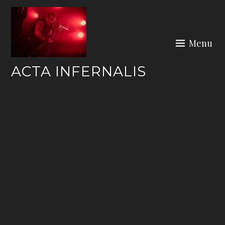
Skip
to
content
Menu
ACTA INFERNALIS