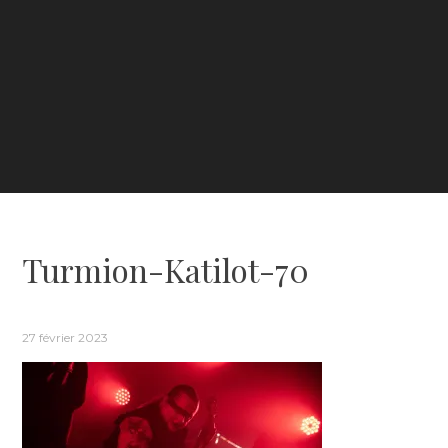
Turmion-Katilot-70
27 février 2023