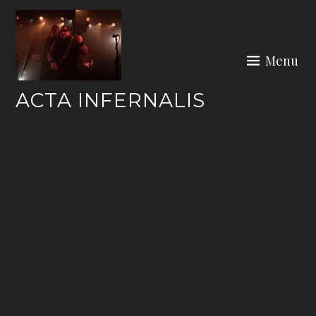
Skip
to
content
Menu
ACTA INFERNALIS