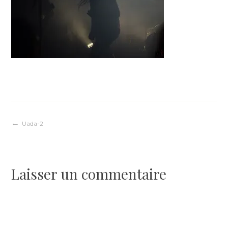
Navigation
Uada-2
de
Laisser un commentaire
l’article