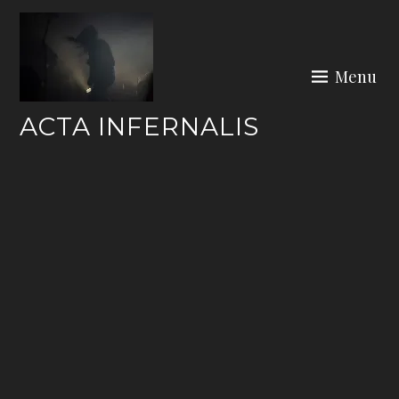
Skip
to
content
Menu
ACTA INFERNALIS