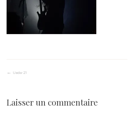
Navigation
Uada-21
de
Laisser un commentaire
l’article