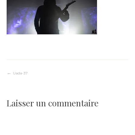
Navigation
Uada-37
de
Laisser un commentaire
l’article