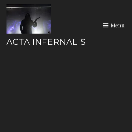
Skip
to
content
Menu
ACTA INFERNALIS