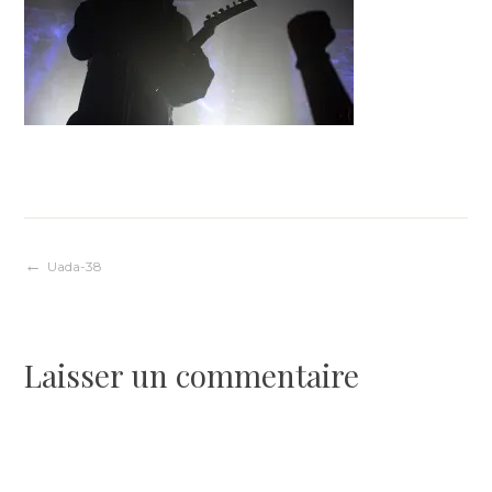
Navigation
Uada-38
de
Laisser un commentaire
l’article