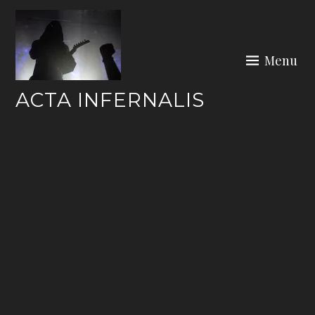
Skip
to
content
Menu
ACTA INFERNALIS