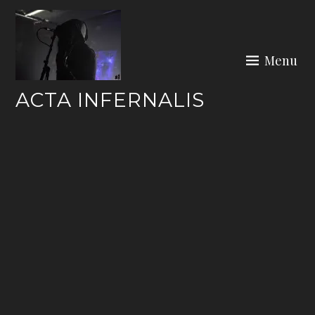
Skip
to
content
Menu
ACTA INFERNALIS