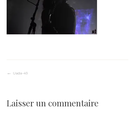
Navigation
Uada-49
de
Laisser un commentaire
l’article