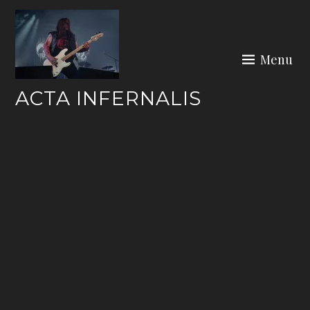
Skip
to
content
Menu
ACTA INFERNALIS