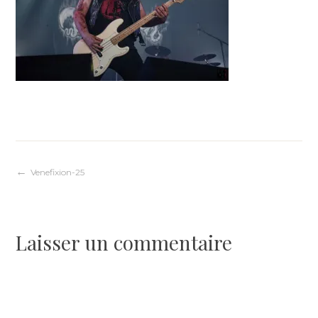
Navigation
Venefixion-25
de
Laisser un commentaire
l’article