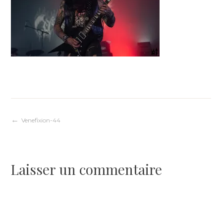
Navigation
Venefixion-44
de
Laisser un commentaire
l’article