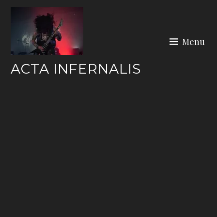
Skip
to
content
Menu
ACTA INFERNALIS