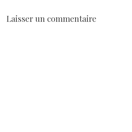
de
l’article
Laisser un commentaire