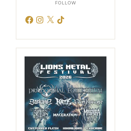
FOLLOW
Facebook
Instagram
X
TikTok