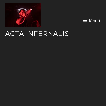
Skip
to
content
Menu
ACTA INFERNALIS