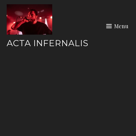
Skip
to
content
Menu
ACTA INFERNALIS