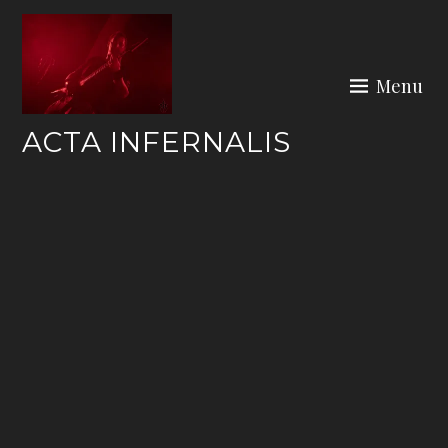
Skip
to
content
Menu
ACTA INFERNALIS