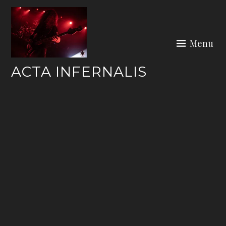
Skip
to
content
Menu
ACTA INFERNALIS