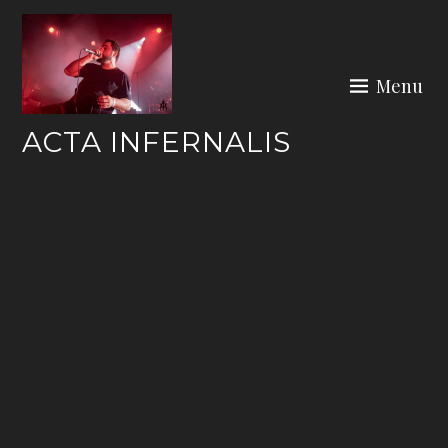
Skip
to
content
Menu
ACTA INFERNALIS