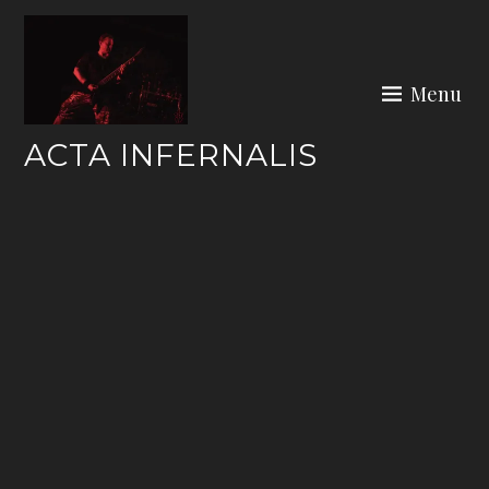
Skip
to
content
Menu
ACTA INFERNALIS