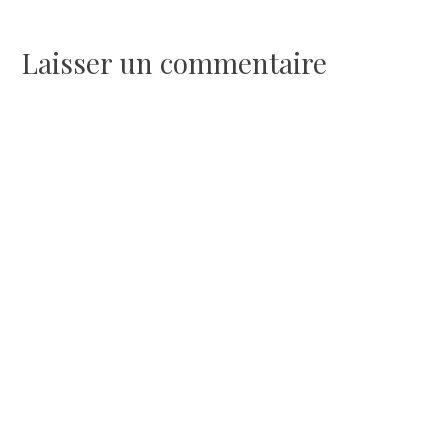
de
l’article
Laisser un commentaire