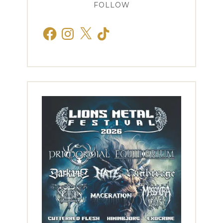
FOLLOW
Facebook
Instagram
X
TikTok