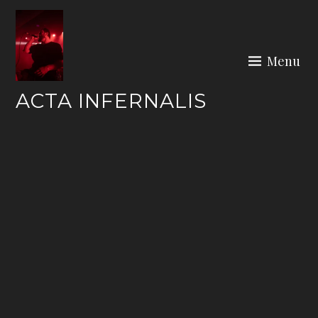
Skip
to
content
Menu
ACTA INFERNALIS