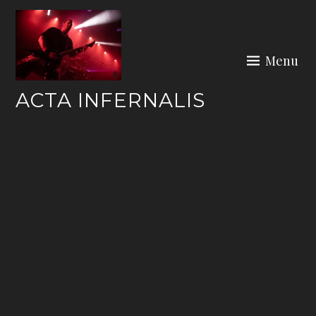
Skip
to
content
Menu
ACTA INFERNALIS