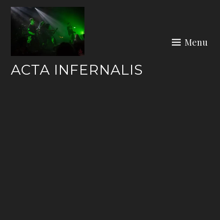
Skip
to
content
Menu
ACTA INFERNALIS