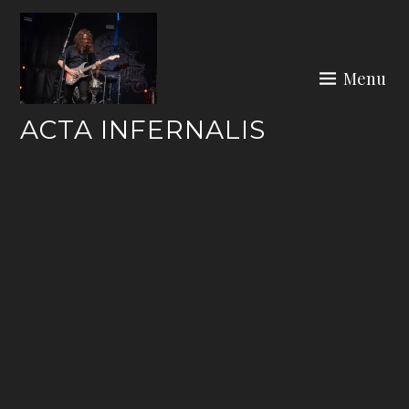
Skip
to
content
Menu
ACTA INFERNALIS