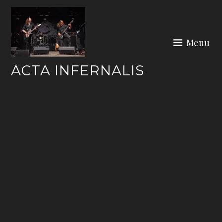
Skip
to
content
Menu
ACTA INFERNALIS