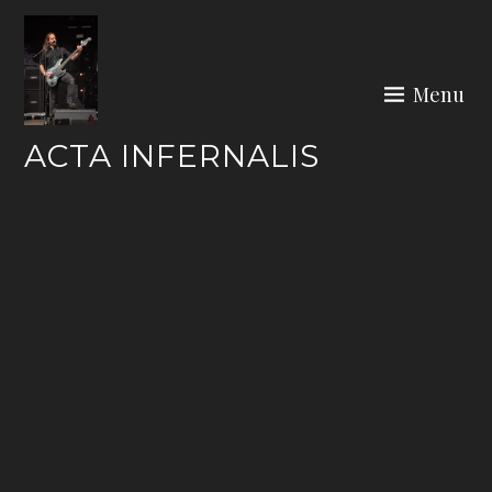
Skip
to
content
Menu
ACTA INFERNALIS