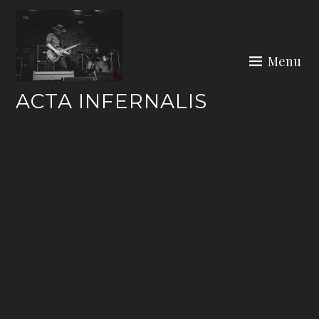
Skip
to
content
Menu
ACTA INFERNALIS