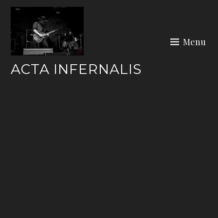
Skip
to
content
Menu
ACTA INFERNALIS