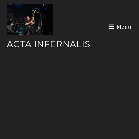
Skip
to
content
Menu
ACTA INFERNALIS