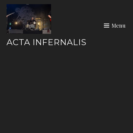
Skip
to
content
Menu
ACTA INFERNALIS