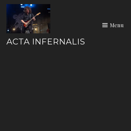
Skip
to
content
Menu
ACTA INFERNALIS