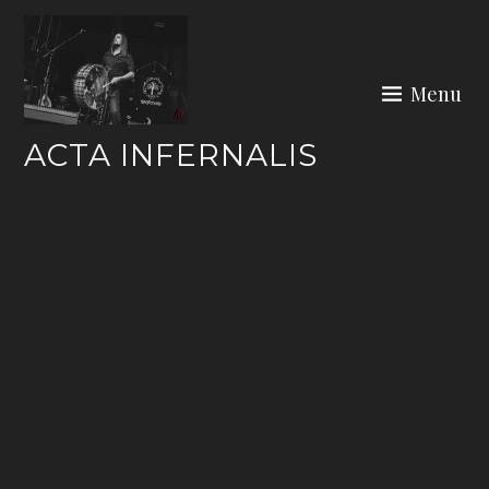
Skip
to
content
Menu
ACTA INFERNALIS