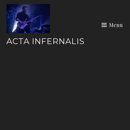
Skip
to
content
Menu
ACTA INFERNALIS