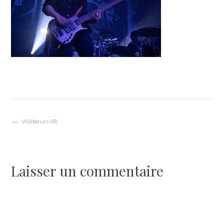
Navigation
Wilderun-69
de
Laisser un commentaire
l’article