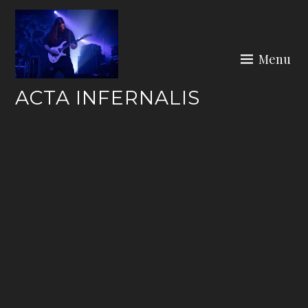
Skip
to
content
Menu
ACTA INFERNALIS