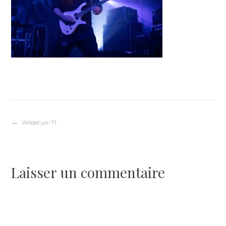
Navigation
Wilderun-71
de
Laisser un commentaire
l’article