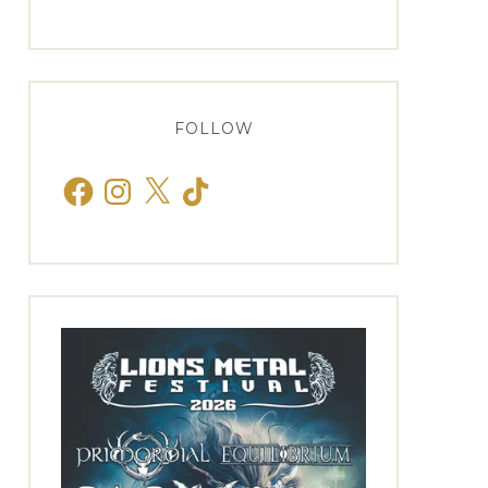
FOLLOW
Facebook
Instagram
X
TikTok