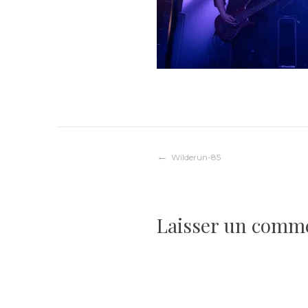
Navigation
Wilderun-85
de
Laisser un comm
l’article