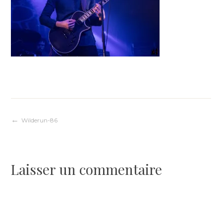
Navigation
Wilderun-86
de
Laisser un commentaire
l’article