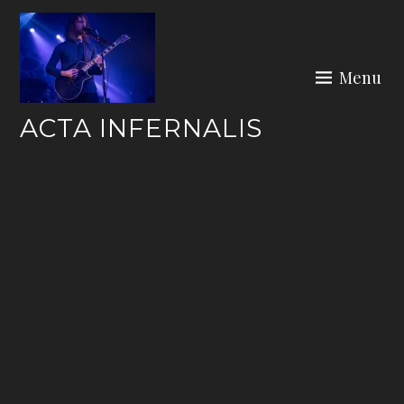
Skip
to
content
Menu
ACTA INFERNALIS