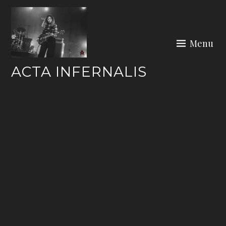
Skip
to
content
Menu
ACTA INFERNALIS