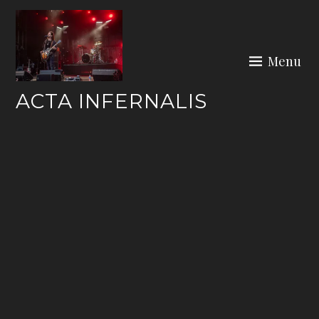
Skip
to
content
Menu
ACTA INFERNALIS