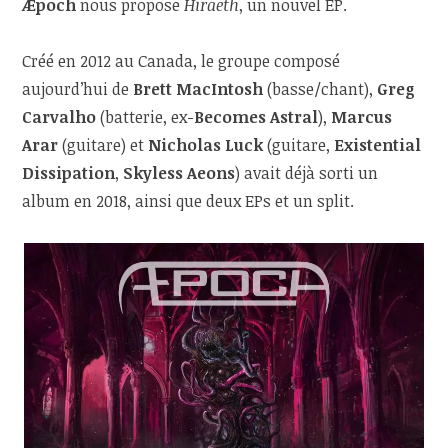
Æpoch
nous propose
Hiraeth
, un nouvel EP.
Créé en 2012 au Canada, le groupe composé
aujourd’hui de
Brett MacIntosh
(basse/chant),
Greg
Carvalho
(batterie, ex-
Becomes Astral
),
Marcus
Arar
(guitare) et
Nicholas Luck
(guitare,
Existential
Dissipation
,
Skyless Aeons
) avait déjà sorti un
album en 2018, ainsi que deux EPs et un split.