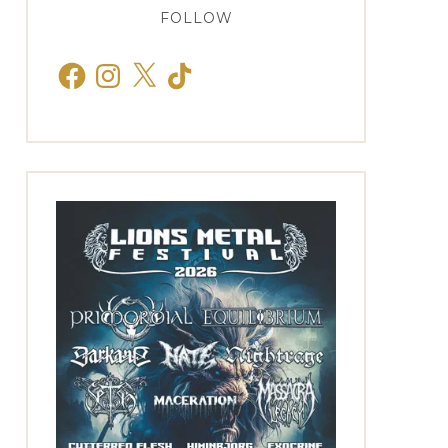
FOLLOW
Facebook
Instagram
X
TikTok