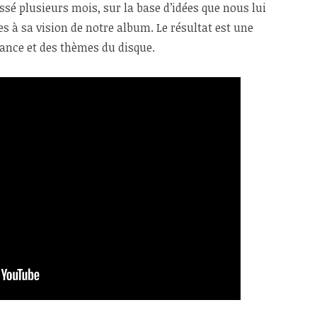
ssé plusieurs mois, sur la base d’idées que nous lui
es à sa vision de notre album. Le résultat est une
iance et des thèmes du disque.