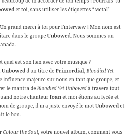
i beaucoup de m’accorder de ton temps ! Pourrais-tu
bowed
et toi, sans utiliser les étiquettes “Metal”
! Un grand merci à toi pour l’interview ! Mon nom est
uitare dans le groupe
Unbowed
. Nous sommes un
Canada.
t quel est son lien avec votre musique ?
m
Unbowed
d’un titre de
Primordial
,
Bloodied Yet
 influence majeure sur nous en tant que groupe, et
ver le mantra de
Bloodied Yet Unbowed
à travers tout
 quand notre chanteur
Ioan
et moi étions au lycée et
nom de groupe, il m’a juste envoyé le mot
Unbowed
et
it le bon.
ir
Colour the Soul
, votre nouvel album, comment vous