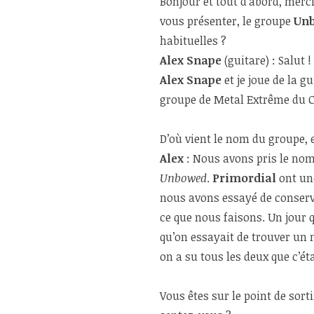
Bonjour et tout d’abord, merc
vous présenter, le groupe
Un
habituelles ?
Alex Snape
(guitare) : Salut 
Alex Snape
et je joue de la g
groupe de Metal Extrême du 
D’où vient le nom du groupe, e
Alex
: Nous avons pris le no
Unbowed
.
Primordial
ont une
nous avons essayé de conser
ce que nous faisons. Un jour
qu’on essayait de trouver un 
on a su tous les deux que c’éta
Vous êtes sur le point de sort