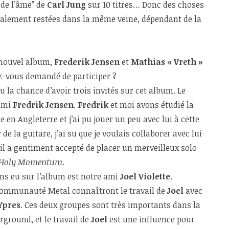
 de l’âme” de
Carl Jung
sur 10 titres… Donc des choses
galement restées dans la même veine, dépendant de la
 nouvel album,
Frederik Jensen
et
Mathias « Vreth »
z-vous demandé de participer ?
u la chance d’avoir trois invités sur cet album. Le
 ami
Fredrik Jensen
.
Fredrik
et moi avons étudié la
en Angleterre et j’ai pu jouer un peu avec lui à cette
 de la guitare, j’ai su que je voulais collaborer avec lui
il a gentiment accepté de placer un merveilleux solo
 Holy Momentum
.
ns eu sur l’album est notre ami
Joel Violette
.
ommunauté Metal connaîtront le travail de
Joel
avec
Ypres
. Ces deux groupes sont très importants dans la
ground, et le travail de
Joel
est une influence pour