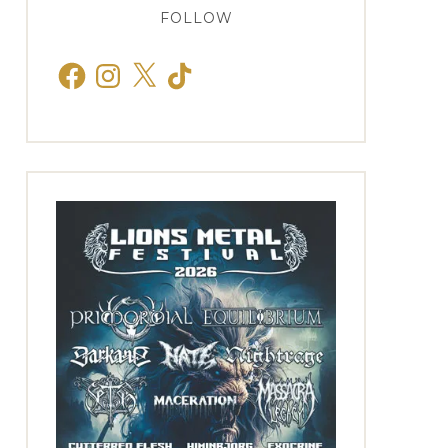
FOLLOW
Facebook
Instagram
X
TikTok