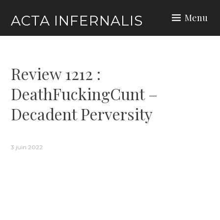
Skip
Menu
ACTA INFERNALIS
to
content
Review 1212 :
DeathFuckingCunt –
Decadent Perversity
3 juin 2022