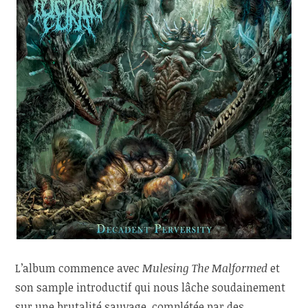
L’album commence avec
Mulesing The Malformed
et
son sample introductif qui nous lâche soudainement
sur une brutalité sauvage, complétée par des