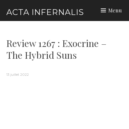
Skip
Menu
ACTA INFERNALIS
to
content
Review 1267 : Exocrine –
The Hybrid Suns
13 juillet 2022