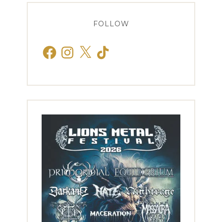
FOLLOW
Facebook
Instagram
X
TikTok