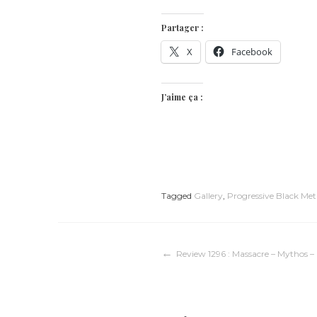
Partager :
X
Facebook
J’aime ça :
Tagged
Gallery
,
Progressive Black Met
Navigation
Review 1296 : Massacre – Mythos –
de