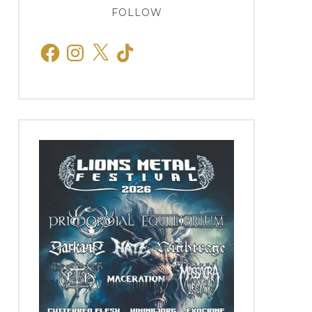
FOLLOW
Facebook
Instagram
X
TikTok