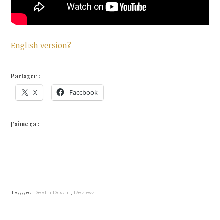
English version?
Partager :
X
Facebook
J’aime ça :
Tagged
Death Doom
,
Review