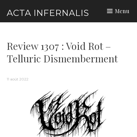
Skip
Menu
ACTA INFERNALIS
to
content
Review 1307 : Void Rot –
Telluric Dismemberment
11 août 2022