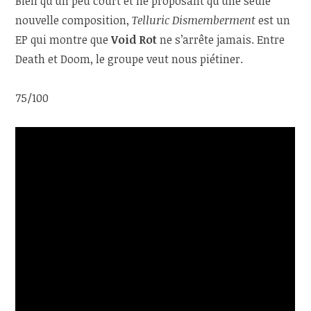
Bien qu’un peu court et ne proposant qu’une seule
nouvelle composition,
Telluric Dismemberment
est un
EP qui montre que
Void Rot
ne s’arrête jamais. Entre
Death et Doom, le groupe veut nous piétiner.
75/100