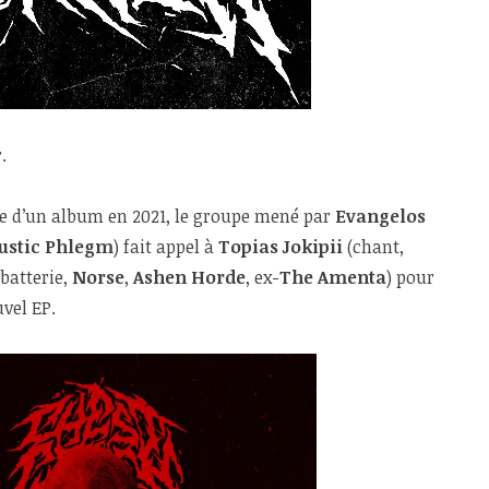
.
e d’un album en 2021, le groupe mené par
Evangelos
ustic Phlegm
) fait appel à
Topias Jokipii
(chant,
batterie,
Norse
,
Ashen Horde
, ex-
The Amenta
) pour
uvel EP.