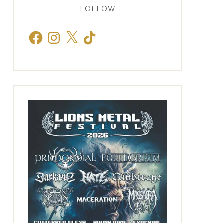
FOLLOW
Facebook
Instagram
X
TikTok