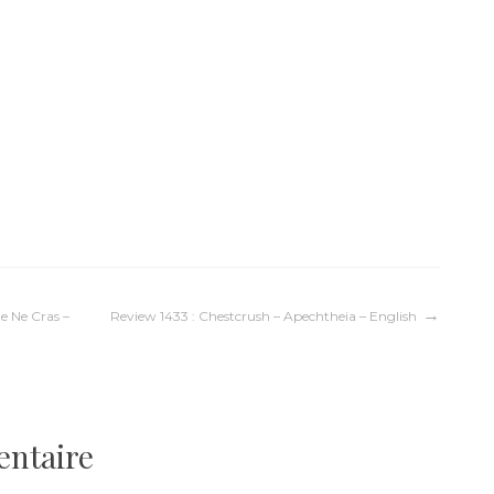
e Ne Cras –
Review 1433 : Chestcrush – Apechtheia – English
entaire