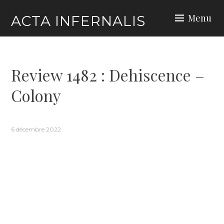
Skip
Menu
ACTA INFERNALIS
to
content
Review 1482 : Dehiscence –
Colony
6 décembre 2022