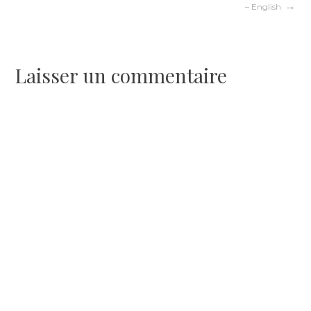
– English
de
l’article
Laisser un commentaire