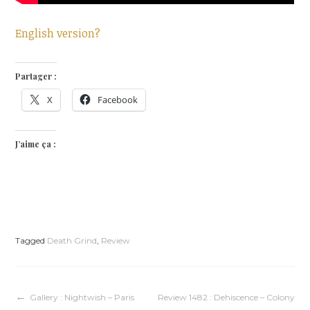
English version?
Partager :
X
Facebook
J’aime ça :
Tagged
Death Grind
,
Review
Navigation
Gallery : Nightwish – Paris
Review 1482 : Dehiscence – Colony