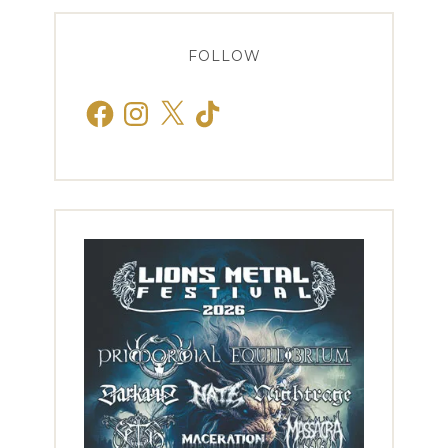
FOLLOW
Facebook
Instagram
X
TikTok