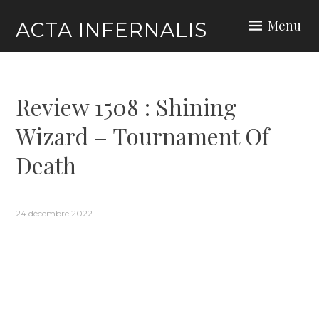
Skip
Menu
ACTA INFERNALIS
to
content
Review 1508 : Shining
Wizard – Tournament Of
Death
24 décembre 2022