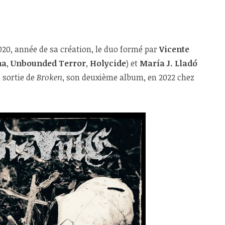
20, année de sa création, le duo formé par
Vicente
ha
,
Unbounded Terror
,
Holycide
) et
María J. Lladó
 sortie de
Broken
, son deuxième album, en 2022 chez