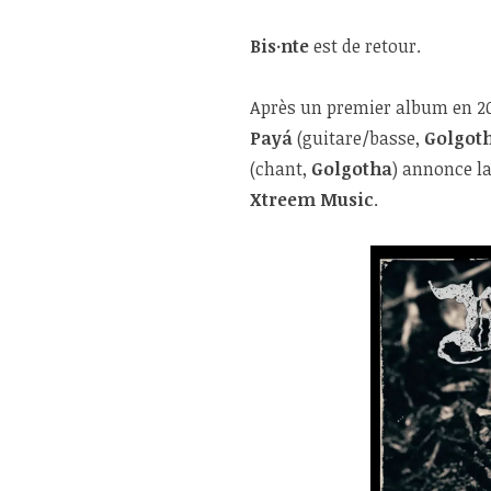
Bis·nte
est de retour.
Après un premier album en 20
Payá
(guitare/basse,
Golgot
(chant,
Golgotha
) annonce la
Xtreem Music
.