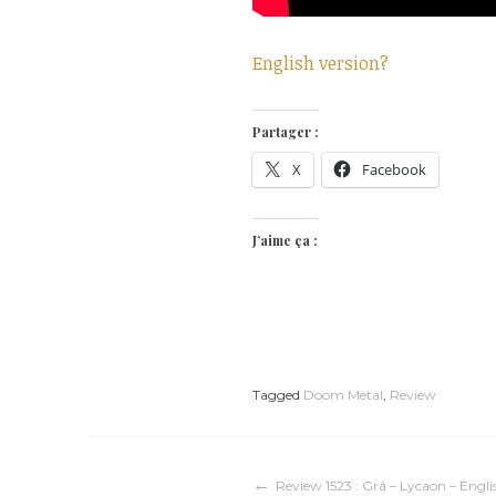
English version?
Partager :
X
Facebook
J’aime ça :
Tagged
Doom Metal
,
Review
Review 1523 : Grá – Lycaon – Engli