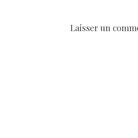
Navigation
de
Laisser un comm
l’article