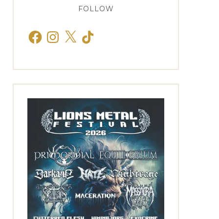
FOLLOW
Facebook
Instagram
X
TikTok