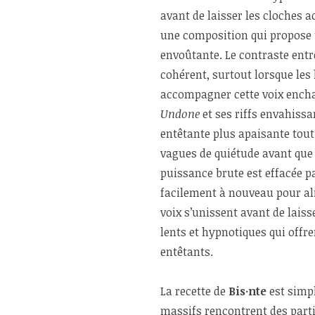
avant de laisser les cloches 
une composition qui propose 
envoûtante. Le contraste ent
cohérent, surtout lorsque le
accompagner cette voix enchan
Undone
et ses riffs envahissa
entêtante plus apaisante tout
vagues de quiétude avant qu
puissance brute est effacée pa
facilement à nouveau pour al
voix s’unissent avant de lais
lents et hypnotiques qui offr
entêtants.
La recette de
Bis·nte
est simp
massifs rencontrent des par