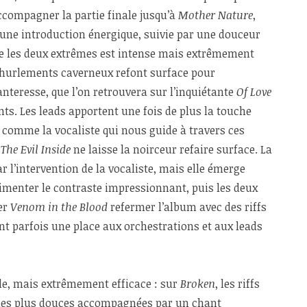
accompagner la partie finale jusqu’à
Mother Nature
,
une introduction énergique, suivie par une douceur
re les deux extrêmes est intense mais extrêmement
s hurlements caverneux refont surface pour
teresse, que l’on retrouvera sur l’inquiétante
Of Love
nts. Les leads apportent une fois de plus la touche
 comme la vocaliste qui nous guide à travers ces
e
The Evil Inside
ne laisse la noirceur refaire surface. La
r l’intervention de la vocaliste, mais elle émerge
imenter le contraste impressionnant, puis les deux
ser
Venom in the Blood
refermer l’album avec des riffs
ent parfois une place aux orchestrations et aux leads
le, mais extrêmement efficace : sur
Broken
, les riffs
ties plus douces accompagnées par un chant