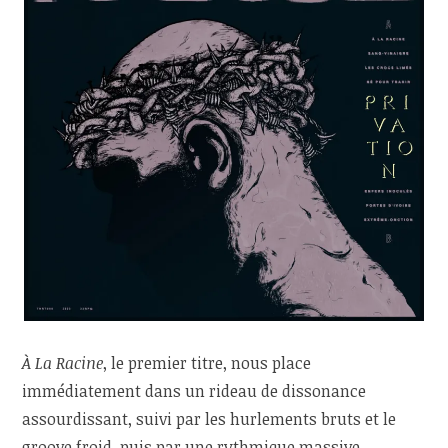
À La Racine
, le premier titre, nous place
immédiatement dans un rideau de dissonance
assourdissant, suivi par les hurlements bruts et le
groove froid, puis par une rythmique massive