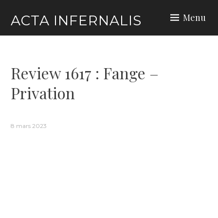
Skip
Menu
ACTA INFERNALIS
to
content
Review 1617 : Fange –
Privation
8 mars 2023