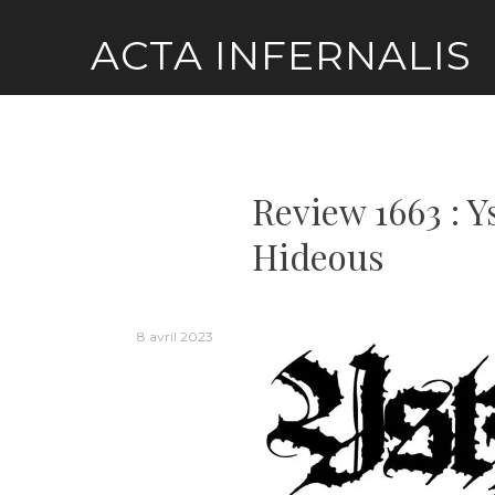
Skip
ACTA INFERNALIS
to
content
Review 1663 : Y
Hideous
8 avril 2023