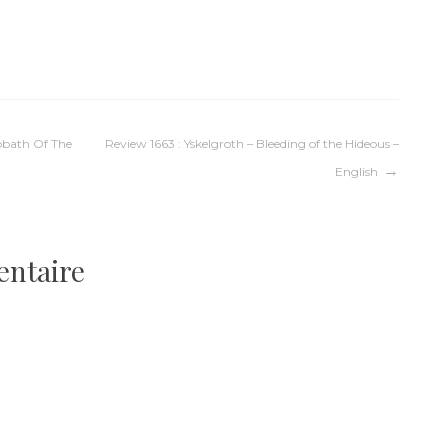
bbath Of The
Review 1663 : Yskelgroth – Bleeding of the Hideous –
English
entaire