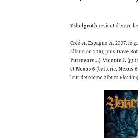
Yskelgroth
revient d’entre le
Créé en Espagne en 2007, le g
album en 2010, puis
Dave Rot
Putrevore
…),
Vicente J.
(gui
et
Nexus 6
(batterie,
Nexus 6
leur deuxième album
Bleeding