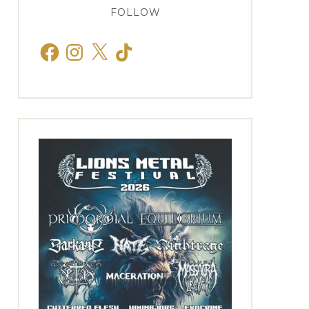
FOLLOW
Facebook
Instagram
X
TikTok