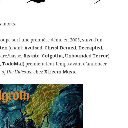
s morts.
roupe sort une première démo en 2008, suivi d’un
ten
(chant,
Avulsed
,
Christ Denied
,
Decrapted
,
tare/basse,
Bis•nte
,
Golgotha
,
Unbounded Terror
)
,
TodoMal
) prennent leur temps avant d’annoncer
 of the Hideous
, chez
Xtreem Music
.