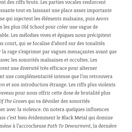
ent des riffs bruts. Les parties vocales renforcent
ssante tout en laissant une place assez importante
sse qui injectent les éléments malsains, puis
Aeons
s les plus Old School pour créer une vague de
able. Les mélodies vives et épiques nous précipitent
plus court, qui se focalise d’abord sur des tonalités
r la rage s’exprimer par vagues menaçantes avant que
avec les sonorités malsaines et occultes. Les
frent une diversité très efficace pour alterner
ant une complémentarité intense que l’on retrouvera
ion
et son introduction étrange. Les riffs plus violents
ouveau pour nous offrir cette dose de brutalité plus
Of The Graves
qui va dévoiler des sonorités
r avec la violence. On notera quelques influences
ais c’est bien évidemment le Black Metal qui domine
s mène à l’accrocheuse
Path To Devourment
, la dernière