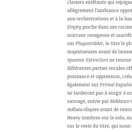
claviers entêtants qui rejoign
allègrement l’ambiance oppre
aux orchestrations et à la ba
Empty
pioche dans ses racine
noirceur ravageuse et inarrêt
sur
Plagueridder
, le titre le 
majestueuses avant de laisse
Spasmic Extinction
ne renoue 
différentes parties vocales of
puissance et oppression, cré
également sur
Primal Expuls
ne tarderont pas à surgir à n
sauvage, suivie par
Riddance 
mélancoliques avant de renoue
Heavy sombres sur le solo, m
sur le reste du titre, qui nou