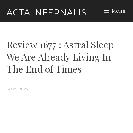
Skip
Menu
ACTA INFERNALIS
to
content
Review 1677 : Astral Sleep –
We Are Already Living In
The End of Times
16 avril 2023