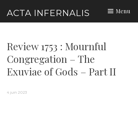
Skip
Menu
ACTA INFERNALIS
to
content
Review 1753 : Mournful
Congregation – The
Exuviae of Gods – Part II
4 juin 2023